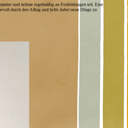
esmutter und nehme regelmäßig an Fortbildungen teil. Eine
bevoll durch den Alltag und helfe dabei neue Dinge zu